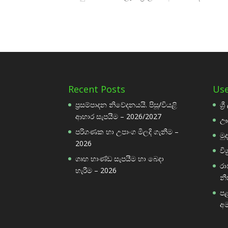
Recent Posts
Use
ප්‍රසම්පාදන නිවේදනයයි. පිසූ/වියළි
ශ්
ආහාර සැපයීම – 2026/2027
ඌ
පරිගණක හා උපාංග මිලදි ගැනීම –
මු
2026
වි
ගෘහ භාණ්ඩ සැපයීම හා බෙදා
රා
හැරීම – 2026
නී
පළ
අම