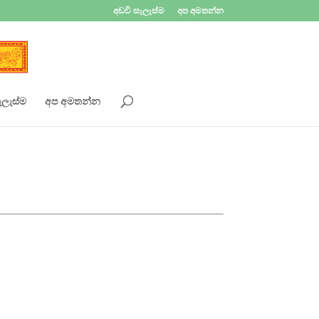
අඩවි සැලැස්ම
අප අමතන්න
ැලැස්ම
අප අමතන්න