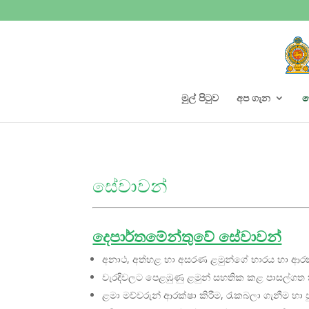
මුල් පිටුව
අප ගැන
ස
සේවාවන්
දෙපාර්තමේන්තුවේ සේවාවන්
අනාථ, අත්හළ හා අසරණ ළමුන්ගේ භාරය හා ආරක්
වැරදිවලට පෙළඹුණු ළමුන් සහතික කළ පාසල්ගත කි
ළමා මව්වරුන් ආරක්ෂා කිරීම, රැකබලා ගැනීම හා 