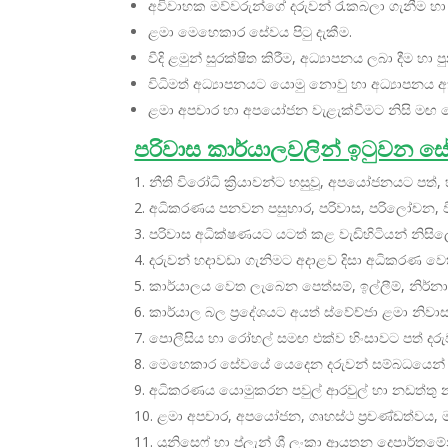
අවිවාහක මව්වරුන්ගේ දරුවන් රැකබලා ගැනීම හ
ළමා මෙහෙකාර සේවය පිටු දැකීම.
වීදි ළමුන් සුරක්ෂිත කිරීම, අධ්‍යාපනය ලබා දීම හා 
විධිමත් අධ්‍යාපනයට යොමු නොවු හා අධ්‍යාපනය 
ළමා අපචාර හා අපයෝජන වැළැක්වීමට නිසි මඟ ප
පරිවාස කාර්යාලවලින් ඉටුවන ස
නීති විරෝධි ක්‍රියාවන්ට හසුවූ, අපයෝජනයට පත්
අධිකරණය පනවන පසුභාර, පරිවාස, පරිලෝචන, විව
පරිවාස අධික්ෂණයට යටත් කළ වැඩිහිටියන් නිසිල
දරුවන් හදාවඩා ගැනිමට අදාළව දිසා අධිකරණ වෙත න
කාර්යාලය වෙත ලැබෙන පෙත්සම්, ඉල්ලීම්, නිර්න
කාර්යාල බල ප්‍රදේශයට අයත් ස්වේච්ජා ළමා නි
පොලීසිය හා රෝහල් සමඟ එක්ව හිංසාවට පත් දරුව
මෙහෙකාර සේවයේ යෙදෙන දරුවන් සම්බධයෙන් කම
අධිකරණය යොමුකරන පවුල් ආරවුල් හා නඩත්තු න
ළමා අපචාර, අපයෝජන, ගෘහස්ථ ප්‍රචණ්ඩත්වය, මත්ද්
යුනිසෙෆ් හා ප්ලැන් ශ්‍රී ලංකා ආයතන දෙපාර්