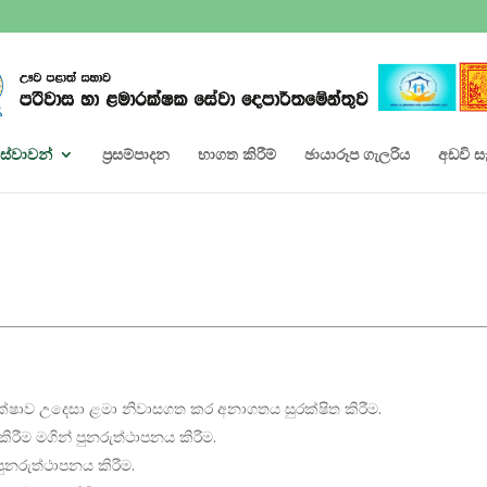
ේවාවන්
ප්‍රසම්පාදන
භාගත කිරීම්
ඡායාරූප ගැලරිය
අඩවි ස
ෂාව උදෙසා ළමා නිවාසගත කර අනාගතය සුරක්ෂිත කිරීම.
රීම මගින් පුනරුත්ථාපනය කිරීම.
පුනරුත්ථාපනය කිරීම.