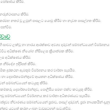
ා පෝෂණය කිරීම.
පුනරුත්ථාපනය කිරීම.
අතරමඟ නතර වූ ළමුන් පාසලට යොමු කිරීම හා නැවත පාසල්ගත කිරීම.
ෙන්වීම.
ේවාව
, හිංසාවට ලක්වූ හා භාරය ආරක්ෂාව අවශ්‍ය දරුවන් සම්බන්ධයෙන් විමර්ශ
ිධ අධික්ෂණ නියෝග නිසිලෙස ක්‍රියාත්මක කිරීම.
ෙස අධික්ෂණය කිරීම.
ිර්දේශ ඉදිරිපත් කිරීම.
ාමික දුරකථන ඇමතුම් විමර්ශනය කර වාර්තා සැපයිම.
වාස හා දෙපාර්තමේන්තුවේ ආයතන අධික්ෂණය කිරිම.
න් සම්බන්ධයෙන් කටයුතු කිරිම.
්කරු දෙපාර්තමේන්තුව, පොලීසිය සමඟ එක්ව කටයුතු කිරිම.
ඩු සම්බන්ධයෙන් විමර්ශනය කර වාර්තා අධිකරණයට සැපයිම.
‍රව්‍ය නිවාරණය සම්බන්ධයෙන් ප්‍රජාව, පාසල් දරුවන්, ප්‍රජා නායකයින් දැනුව
තමේන්තුව යටතේ කරනු ලබන වැඩසටහන් පැවැත්වීම.