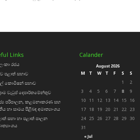
ful Links
Calander
‍රී ලංකා රජය
August 2026
M
T
W
T
F
S
S
ව පළාත් සභාව
1
2
දල් කොමිෂන් සභාව
3
4
5
6
7
8
9
ශ්‍රාම වැටුප් දෙපාර්තමේන්තුව
10
11
12
13
14
15
16
ජ්‍ය පරිපාලන, කළමනාකරණ සහ
තිය හා සාමය පිළිබඳ අමාත්‍යාංශය
17
18
19
20
21
22
23
ාත් සභා හා පළාත් පාලන
24
25
26
27
28
29
30
ාත්‍යාංශය
31
« Jul