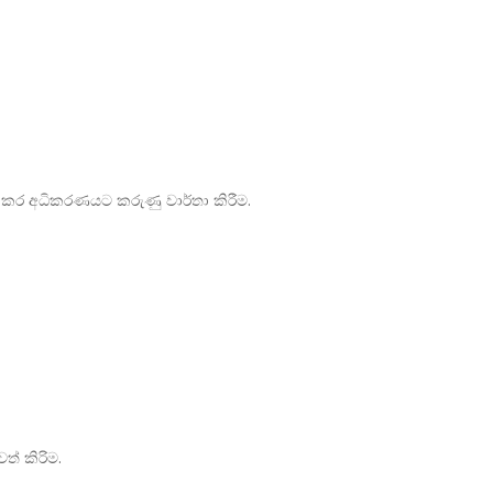
නය කර අධිකරණයට කරුණු වාර්තා කිරීම.
ත් කිරිම.